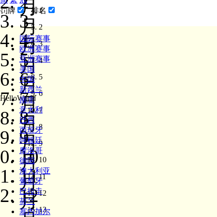
2
月
1
罚牌
排名
3
月
2
4
国际赛事
月
3
欧洲赛事
5
月
亚洲赛事
4
美国
6
5
月
中国
新西兰
7
6
月
HelloWorld
南非
意大利
7
8
月
巴西
8
西班牙
9
月
阿根廷
9
10
摩洛哥
月
10
德国
11
澳大利亚
月
11
葡萄牙
12
巴拉圭
12
月
荷兰
13
塞内加尔