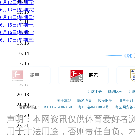
9
6月12日(星期五)
6月13日(星期六)
10
6月14日(星期日)
11
6月15日(星期一)
6月16日(星期二)
12
6月17日(星期三)
13
14
15
16
17
足球比分
篮球比分
足
18
关于本站
隐私政策
数据服务
用户守则
19
经营许可证：
粤B1.B2-20060628
粤ICP备09088851号
粤公网安备 44
20
声明：本网资讯仅供体育爱好者
21
用于非法用途，否则责任自负。