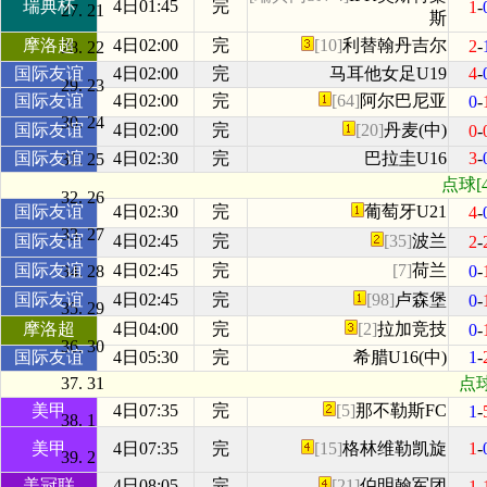
瑞典杯
4日01:45
完
1
-
21
斯
摩洛超
4日02:00
完
[10]
利替翰丹吉尔
2
-
22
国际友谊
4日02:00
完
马耳他女足U19
4
-
23
国际友谊
4日02:00
完
[64]
阿尔巴尼亚
0
-
24
国际友谊
4日02:00
完
[20]
丹麦(中)
0
-
国际友谊
4日02:30
完
巴拉圭U16
3
-
25
点球[
26
国际友谊
4日02:30
完
葡萄牙U21
4
-
27
国际友谊
4日02:45
完
[35]
波兰
2
-
国际友谊
4日02:45
完
[7]
荷兰
0
-
28
国际友谊
4日02:45
完
[98]
卢森堡
0
-
29
摩洛超
4日04:00
完
[2]
拉加竞技
0
-
30
国际友谊
4日05:30
完
希腊U16(中)
1
-
31
点球
美甲
4日07:35
完
[5]
那不勒斯FC
1
-
1
美甲
4日07:35
完
[15]
格林维勒凯旋
1
-
2
美冠联
4日08:05
完
[21]
伯明翰军团
1
-