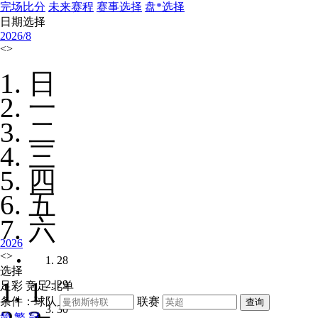
完场比分
未来赛程
赛事选择
盘*选择
日期选择
2026/
8
<
>
日
一
二
三
四
五
六
2026
<
>
28
选择
1
29
足彩
竞足
北单
条件：球队
联赛
30
简
繁
冠