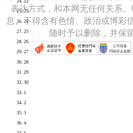
22
表达方式，和本网无任何关系。
23
息、不得含有色情、政治或博彩
24
随时予以删除，并保
25
26
27
28
29
30
1
2
3
4