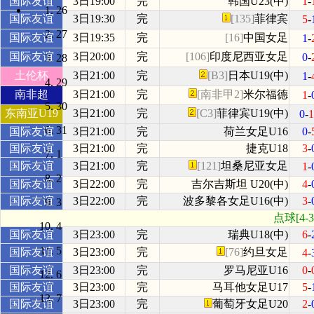
国际友谊
3日19:00
完
韩国U23(中)
1
-
26
国际友谊
3日19:30
完
[135]
菲律宾
5
-
27
国际友谊
3日19:35
完
[16]
中国女足
1
-
国际友谊
3日20:00
完
[106]
印度尼西亚女足
0
-
28
土伦杯
3日21:00
完
[B3]
日本U19(中)
1
-
29
南非超
3日21:00
完
[南非甲2]
米尔福德
1
-
30
东南亚U19
3日21:00
完
[C3]
菲律宾U19(中)
0
-
31
国际友谊
3日21:00
完
荷兰女足U16
0
-
国际友谊
3日21:00
完
捷克U18
3
-
1
国际友谊
3日21:00
完
[121]
坦桑尼亚女足
1
-
2
国际友谊
3日22:00
完
吉尔吉斯坦 U20(中)
4
-
国际友谊
3日22:00
完
波多黎各女足U16(中)
3
-
3
点球[4
4
国际友谊
3日23:00
完
瑞典U18(中)
6
-
5
国际友谊
3日23:00
完
[76]
约旦女足
4
-
国际友谊
3日23:00
完
罗马尼亚U16
0
-
6
国际友谊
3日23:00
完
马耳他女足U17
5
-
7
国际友谊
3日23:00
完
葡萄牙女足U20
2
-