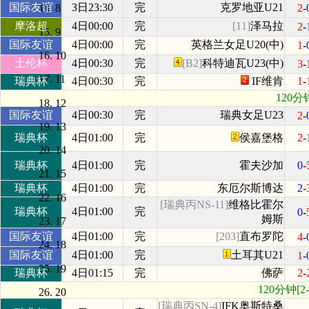
国际友谊
3日23:30
完
克罗地亚U21
2
-
8
摩洛超
4日00:00
完
[11]
泽马拉
2
-
9
国际友谊
4日00:00
完
英格兰女足U20(中)
1
-
10
土伦杯
4日00:30
完
[B2]
科特迪瓦U23(中)
3
-
11
瑞典杯
4日00:30
完
IF维肯
1
-
120分
12
国际友谊
4日00:30
完
瑞典女足U23
2
-
13
瑞典杯
4日01:00
完
侯嘉堡格
2
-
14
瑞典杯
4日01:00
完
霍夫沙加
0
-
15
瑞典杯
4日01:00
完
东厄尔斯博达
2
-
16
[瑞典丙NS-11]
维格比霍尔
瑞典杯
4日01:00
完
0
-
姆斯
17
国际友谊
4日01:00
完
[203]
直布罗陀
4
-
18
国际友谊
4日01:00
完
土耳其U21
1
-
19
瑞典杯
4日01:15
完
佛萨
2
-
120分钟[2
20
[瑞典丙SN-4]
IFK奥斯特桑