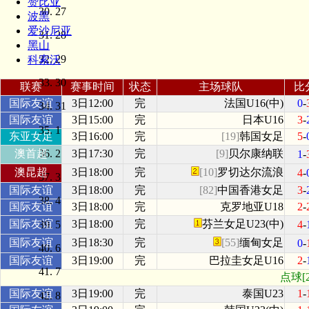
赞比亚
27
波黑
爱沙尼亚
28
黑山
29
科索沃
30
联赛
赛事时间
状态
主场球队
比
国际友谊
3日12:00
完
法国U16(中)
0
-
31
国际友谊
3日15:00
完
日本U16
3
-
1
东亚女足
3日16:00
完
[19]
韩国女足
5
-
2
澳首超
3日17:30
完
[9]
贝尔康纳联
1
-
澳昆超
3日18:00
完
[10]
罗切达尔流浪
4
-
3
国际友谊
3日18:00
完
[82]
中国香港女足
3
-
4
国际友谊
3日18:00
完
克罗地亚U18
2
-
国际友谊
3日18:00
完
芬兰女足U23(中)
5
4
-
国际友谊
3日18:30
完
[55]
缅甸女足
0
-
6
国际友谊
3日19:00
完
巴拉圭女足U16
2
-
7
点球[
国际友谊
3日19:00
完
泰国U23
1
-
8