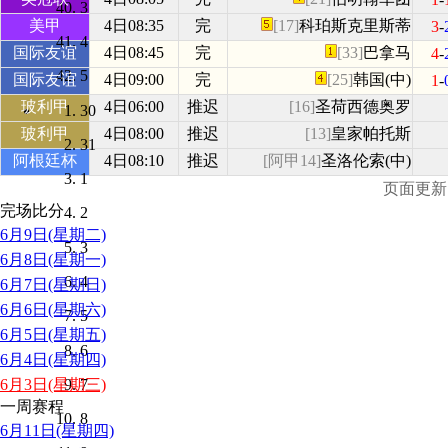
3
美甲
4日08:35
完
[17]
科珀斯克里斯蒂
3
-
4
国际友谊
4日08:45
完
[33]
巴拿马
4
-
5
国际友谊
4日09:00
完
[25]
韩国(中)
1
-
玻利甲
4日06:00
推迟
[16]
圣荷西德奥罗
30
玻利甲
4日08:00
推迟
[13]
皇家帕托斯
31
阿根廷杯
4日08:10
推迟
[阿甲14]
圣洛伦索(中)
1
页面更新时间
完场比分
2
6月9日(星期二)
3
6月8日(星期一)
4
6月7日(星期日)
6月6日(星期六)
5
6月5日(星期五)
6
6月4日(星期四)
7
6月3日(星期三)
一周赛程
8
6月11日(星期四)