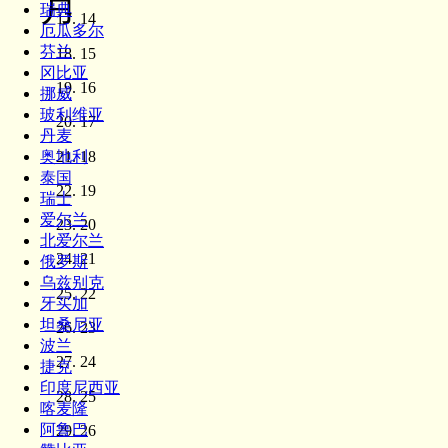
月
瑞典
14
厄瓜多尔
芬兰
15
冈比亚
16
挪威
玻利维亚
17
丹麦
18
奥地利
泰国
19
瑞士
爱尔兰
20
北爱尔兰
21
俄罗斯
乌兹别克
22
牙买加
坦桑尼亚
23
波兰
24
捷克
印度尼西亚
25
喀麦隆
阿鲁巴
26