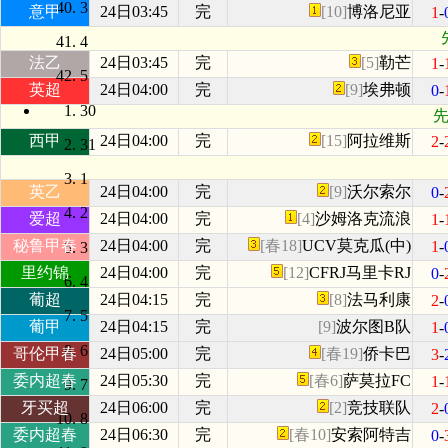
3
意甲
24日03:45
完
[10]
博洛尼亚
1
-
4
法乙
24日03:45
完
[5]
勒芒
1
-
5
英超
24日04:00
完
[9]
埃弗顿
0
-
30
先
西甲
24日04:00
完
[15]
阿拉维斯
2
-
31
1
英乙
24日04:00
完
[9]
沃尔索尔
0
-
2
爱超
24日04:00
完
[4]
沙姆洛克流浪
1
-
秘鲁甲春
24日04:00
完
[春18]
UCV莫克瓜(中)
1
-
3
里约锦
24日04:00
完
[12]
CFRJ马里卡RJ
0
-
4
葡超
24日04:15
完
[8]
法马利康
2
-
5
葡甲
24日04:15
完
[9]
波尔图B队
1
-
6
哥伦甲春
24日05:00
完
[春19]
侨卡巴
3
-
委内超春
24日05:30
完
[春6]
萨莫拉FC
1
-
7
牙买超
24日06:00
完
[2]
竞技联队
2
-
8
委内超春
24日06:30
完
[春10]
安索阿特吉
0
-