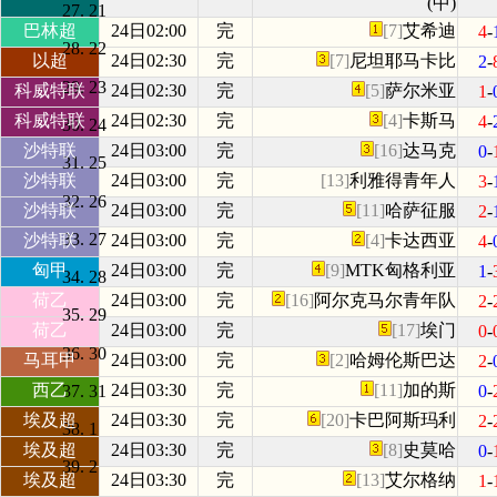
(中)
21
巴林超
24日02:00
完
[7]
艾希迪
4
-
22
以超
24日02:30
完
[7]
尼坦耶马卡比
2
-
23
科威特联
24日02:30
完
[5]
萨尔米亚
1
-
科威特联
24日02:30
完
[4]
卡斯马
4
-
24
沙特联
24日03:00
完
[16]
达马克
0
-
25
沙特联
24日03:00
完
[13]
利雅得青年人
3
-
26
沙特联
24日03:00
完
[11]
哈萨征服
2
-
27
沙特联
24日03:00
完
[4]
卡达西亚
4
-
匈甲
24日03:00
完
[9]
MTK匈格利亚
1
-
28
荷乙
24日03:00
完
[16]
阿尔克马尔青年队
2
-
29
荷乙
24日03:00
完
[17]
埃门
0
-
30
马耳甲
24日03:00
完
[2]
哈姆伦斯巴达
2
-
西乙
24日03:30
完
[11]
加的斯
31
0
-
埃及超
24日03:30
完
[20]
卡巴阿斯玛利
2
-
1
埃及超
24日03:30
完
[8]
史莫哈
0
-
2
埃及超
24日03:30
完
[13]
艾尔格纳
1
-