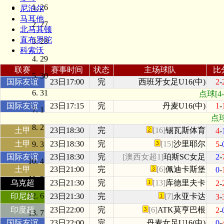
26
尼泊尔
马耳他
27
北马其顿
直布罗陀
28
科索沃
29
联赛
赛事时间
状态
主场球队
比
30
国际友谊
23日17:00
完
西班牙女足U16(中)
2
-
31
点球[4
国际友谊
23日17:15
完
丹麦U16(中)
1
-
1
点球
2
土甲
23日18:30
完
[16]
锡瓦斯体育
4
-
土甲
23日18:30
完
[15]
沙里耶尔
5
-
3
国际友谊
23日18:30
完
[澳西女超1]
珀斯SC女足
2
-
4
土甲
23日21:00
完
[6]
佩迪卡斯堡
0
-
5
乌克超
23日21:30
完
[13]
库德里夫卡
2
-
6
印尼超
23日21:30
完
[7]
永亚卡达
3
-
印度超
23日22:00
完
[6]
ATK莫亨巴根
2
-
7
国际友谊
23日22:00
完
丹麦女足U16(中)
0
-