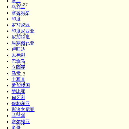
波兰
27
乌克兰
塞拉利昂
28
印度
29
罗马尼亚
印度尼西亚
30
尼加拉瓜
埃塞俄比亚
31
卢旺达
1
以色列
巴拿马
2
立陶宛
马里
3
土耳其
4
孟加拉国
赞比亚
5
匈牙利
6
保加利亚
斯洛文尼亚
7
菲律宾
塞尔维亚
8
多哥