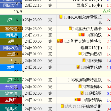
8
国际友谊
23日22:15
完
西班牙U16(中)
1
-
点球[
9
[13]
FK米耶尔库雷亚丘
罗甲
23日23:00
完
10
2
-
克
11
塞尔超
23日23:00
完
[14]
嘉沃伊万基卡
0
-
伊朗超
23日23:15
完
[3]
塞帕汉
3
-
12
保甲
24日00:00
完
[12]
普罗夫迪夫博特夫
2
-
13
国际友谊
24日00:00
完
瑞典U17(中)
1
-
土超
24日01:00
完
[2]
费内巴切
14
1
-
土甲
24日01:00
完
[3]
阿美德
1
-
15
意甲
24日01:30
完
[18]
佛罗伦萨
1
-
16
17
罗甲
24日02:00
完
[10]
布加勒斯特星队
4
-
丹麦超
24日02:00
完
[3]
布隆德比
0
-
18
波兰超
24日02:00
完
[11]
列治亚
0
-
19
立陶甲
24日02:00
完
[9]
瑞特瑞埃
1
-
20
[瑞典超11]
哥德堡盖斯
瑞典杯
24日02:00
完
3
-