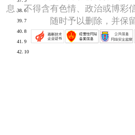
5
息、不得含有色情、政治或博彩
6
随时予以删除，并保
7
8
9
10