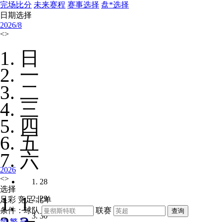
完场比分
未来赛程
赛事选择
盘*选择
日期选择
2026/
8
<
>
日
一
二
三
四
五
六
2026
<
>
28
选择
1
29
足彩
竞足
北单
条件：球队
联赛
30
简
繁
冠