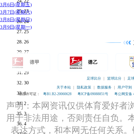
22
3月6日(星期五)
23
3月7日(星期六)
3月8日(星期日)
24
3月9日(星期一)
25
26
27
28
29
足球比分
篮球比分
足
30
关于本站
隐私政策
数据服务
用户守则
1
经营许可证：
粤B1.B2-20060628
粤ICP备09088851号
粤公网安备 44
2
声明：本网资讯仅供体育爱好者
3
用于非法用途，否则责任自负。
4
表达方式，和本网无任何关系。