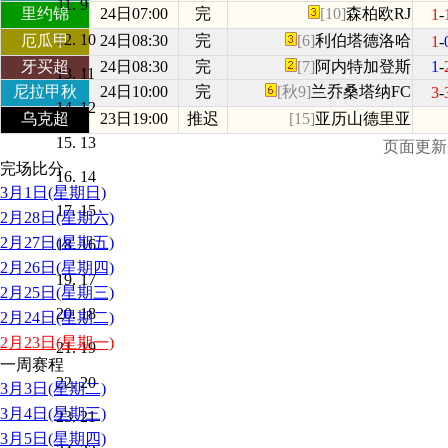
9
里约锦
24日07:00
完
[10]
森柏欧RJ
1
-
10
厄瓜甲
24日08:30
完
[6]
利伯塔德洛哈
1
-
牙买超
24日08:30
完
[7]
阿内特加登斯
1
-
11
尼拉甲秋
24日10:00
完
[秋9]
兰乔桑塔纳FC
3
-
12
乌克超
23日19:00
推迟
[15]
亚历山德里亚
13
页面更新时间
完场比分
14
3月1日(星期日)
15
2月28日(星期六)
2月27日(星期五)
16
2月26日(星期四)
17
2月25日(星期三)
18
2月24日(星期二)
2月23日(星期一)
19
一周赛程
20
3月3日(星期二)
3月4日(星期三)
21
3月5日(星期四)