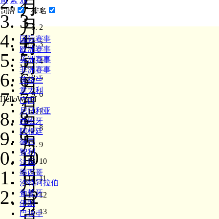
2
月
1
罚牌
排名
3
月
2
4
国际赛事
月
3
欧洲赛事
5
月
美洲赛事
4
非洲赛事
6
5
月
英格兰
意大利
7
6
月
HelloWorld
巴西
尼日利亚
7
8
月
西班牙
8
阿根廷
9
月
德国
9
10
智利
月
10
法国
11
墨西哥
月
11
沙特阿拉伯
12
葡萄牙
12
月
伊朗
13
巴拉圭