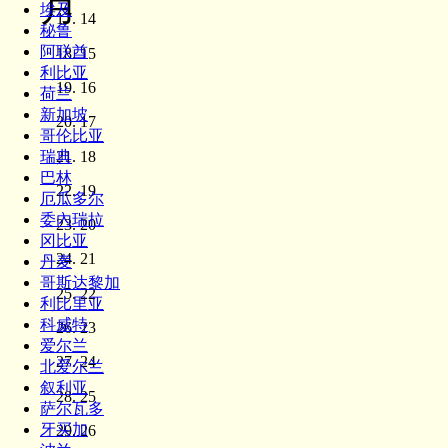
月
埃及
14
秘鲁
阿联酋
15
利比亚
16
荷兰
新加坡
17
哥伦比亚
18
瑞典
巴林
19
厄瓜多尔
委內瑞拉
20
冈比亚
21
丹麦
哥斯达黎加
22
利比里亚
科威特
23
爱尔兰
24
北爱尔兰
叙利亚
25
萨尔瓦多
牙买加
26