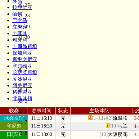
冰岛
27
拉脱维亚
缅甸
28
巴拿马
29
立陶宛
土耳其
30
匈牙利
土库曼斯坦
31
保加利亚
1
斯洛文尼亚
塞尔维亚
2
哈萨克斯坦
爱沙尼亚
3
阿美尼亚
4
格鲁吉亚
北马其顿
5
联赛
赛事时间
状态
主场球队
比
6
球会友谊
11日16:10
完
[尼日超2]
流浪联
0
-
7
印尼超
11日16:30
完
[10]
马兰
4
-
8
日职联
11日18:00
完
[10]
大阪樱花
3
-