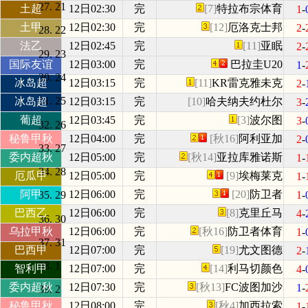
21
土超
12日02:30
完
[7]
特拉布宗体育
1
-
土甲
12日02:30
完
[12]
厄洛克士邦
2
-
22
法乙
12日02:45
完
[11]
亚眠
2
-
23
国际友谊
12日03:00
完
巴拉圭U20
1
-
24
冰岛超
12日03:15
完
[11]
KR雷克雅未克
2
-
25
冰岛超
12日03:15
完
[10]
哈夫纳夫约杜尔
3
-
葡超
12日03:45
完
[3]
波尔图
3
-
26
秘鲁甲秋
12日04:00
完
[秋16]
阿利亚加
2
-
27
委内超秋
12日05:00
完
[秋14]
亚拉库雅诺斯
1
-
28
厄瓜甲
12日05:00
完
[9]
埃梅莱克
1
-
阿甲
12日06:00
完
[20]
防卫者
1
-
29
巴西乙
12日06:00
完
[8]
克里丘马
4
-
30
乌拉甲秋
12日06:00
完
[秋16]
防卫者体育
1
-
31
巴西甲
12日07:00
完
[19]
尤文图德
2
-
1
智利甲
12日07:00
完
[14]
利马切颜色
4
-
委内超秋
12日07:30
完
[秋13]
FC波图加沙
1
-
2
秘鲁甲秋
12日08:00
完
[秋4]
加西拉索
1
-