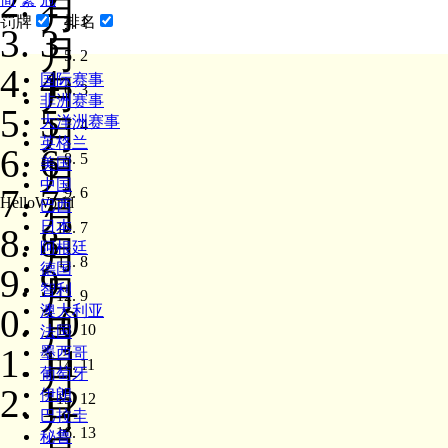
2
月
1
罚牌
排名
3
月
2
4
国际赛事
月
3
非洲赛事
5
月
大洋洲赛事
4
英格兰
6
5
月
美国
中国
7
6
月
HelloWorld
巴西
日本
7
8
月
阿根廷
8
德国
9
月
智利
9
10
澳大利亚
月
10
法国
11
墨西哥
月
11
葡萄牙
12
伊朗
12
月
巴拉圭
13
秘鲁