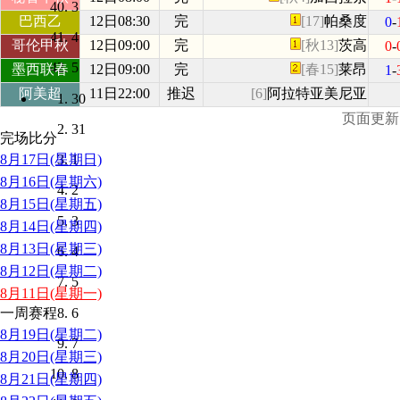
3
巴西乙
12日08:30
完
[17]
帕桑度
0
-
4
哥伦甲秋
12日09:00
完
[秋13]
茨高
0
-
5
墨西联春
12日09:00
完
[春15]
莱昂
1
-
阿美超
11日22:00
推迟
[6]
阿拉特亚美尼亚
30
页面更新时间
31
完场比分
8月17日(星期日)
1
8月16日(星期六)
2
8月15日(星期五)
3
8月14日(星期四)
8月13日(星期三)
4
8月12日(星期二)
5
8月11日(星期一)
6
一周赛程
8月19日(星期二)
7
8月20日(星期三)
8
8月21日(星期四)