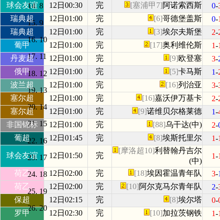
球会友谊
12日00:30
完
[塞浦甲7]
阿诺索西斯
0
-
8
瑞典超
12日01:00
完
[6]
哥德堡盖斯
0
-
9
瑞典超
12日01:00
完
[3]
埃尔夫斯堡
2
-
10
葡甲
12日01:00
完
[17]
奥利维伦斯
1
-
11
丹麦超
12日01:00
完
[9]
欧登塞
3
-
俄甲
12日01:00
完
[5]
卡马斯
1
-
12
波兰超
12日01:00
完
[16]
列治亚
3
-
13
塞尔超
12日01:00
完
[16]
嘉沃伊万基卡
2
-
14
塞尔超
12日01:00
完
[9]
诺维贝尔格莱德
1
-
15
非国锦标
12日01:00
完
[88]
乌干达(中)
2
-
葡超
12日01:45
完
[8]
埃斯托里尔
1
-
16
[摩洛超10]
利替翰丹吉尔
球会友谊
12日01:50
完
1
-
17
(中)
荷乙
12日02:00
完
[18]
埃因霍温青年队
3
-
18
荷乙
12日02:00
完
[10]
阿尔克马尔青年队
2
-
19
保超
12日02:15
完
[8]
埃尔塔
0
-
20
罗甲
12日02:30
完
[10]
加拉茨钢铁
1
-