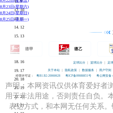
8月22日(星期五)
9
8月23日(星期六)
10
8月24日(星期日)
11
8月25日(星期一)
12
13
14
15
16
足球比分
篮球比分
足
17
关于本站
隐私政策
数据服务
用户守则
经营许可证：
粤B1.B2-20060628
粤ICP备09088851号
粤公网安备 44
18
声明：本网资讯仅供体育爱好者
19
用于非法用途，否则责任自负。
20
表达方式，和本网无任何关系。
21