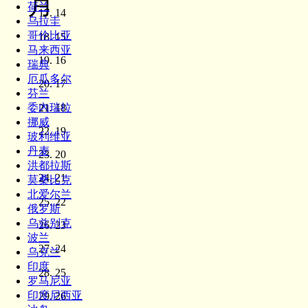
月
荷兰
14
乌拉圭
哥伦比亚
15
马来西亚
16
瑞典
厄瓜多尔
17
芬兰
18
委內瑞拉
挪威
19
玻利维亚
丹麦
20
洪都拉斯
21
莫桑比克
北爱尔兰
22
俄罗斯
乌兹别克
23
波兰
24
乌克兰
印度
25
罗马尼亚
印度尼西亚
26