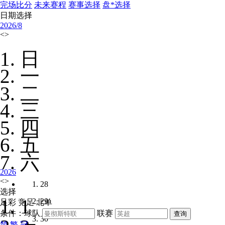
完场比分
未来赛程
赛事选择
盘*选择
日期选择
2026/
8
<
>
日
一
二
三
四
五
六
2026
<
>
28
选择
1
29
足彩
竞足
北单
条件：球队
联赛
30
简
繁
冠