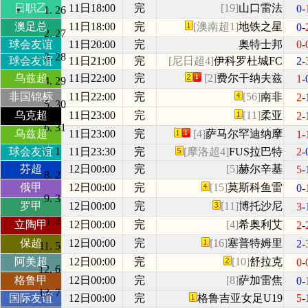
日职乙
11日18:00
完
[19]
山口雷法
0
-
26
澳足总
11日18:00
完
[澳南超1]
地铁之星
0
-
27
球会友谊
11日20:00
完
奥特士邦
0
-
28
球会友谊
11日21:00
完
[尼日超4]
伊科罗杜城FC
2
-
乌兹超
11日22:00
完
[2]
费尔干纳夫兹
1
-
29
非国锦标
11日22:00
完
[56]
南非
2
-
30
乌克超
11日23:00
完
[11]
柔亚
2
-
31
乌兹超
11日23:00
完
[4]
萨马尔罕迪纳摩
1
-
1
球会友谊
11日23:30
完
[摩洛超4]
FUS拉巴特
2
-
芬超
12日00:00
完
[5]
赫尔辛基
5
-
2
俄甲
12日00:00
完
[15]
莫斯科鱼雷
0
-
3
罗甲
12日00:00
完
[11]
博托沙尼
3
-
4
立陶甲
12日00:00
完
[4]
希奥利艾
2
-
保超
12日00:00
完
[16]
塞普特姆里
2
-
5
阿美超
12日00:00
完
[10]
舒拉克
0
-
6
格鲁甲
12日00:00
完
[8]
萨加雷焦
0
-
7
国际友谊
12日00:00
完
格鲁吉亚女足U19
5
-