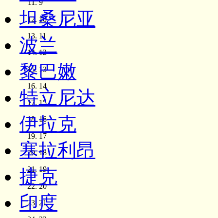
9
坦桑尼亚
10
11
波兰
12
黎巴嫩
13
14
特立尼达
15
伊拉克
16
17
塞拉利昂
18
19
捷克
20
印度
21