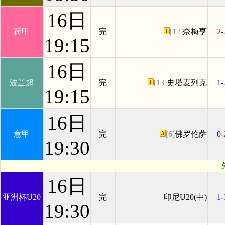
16日
荷甲
完
[12]
奈梅亨
2
-
19:15
16日
波兰超
完
[13]
史塔麦列克
1
-
19:15
16日
意甲
完
[6]
佛罗伦萨
0
-
19:30
16日
亚洲杯U20
完
印尼U20(中)
1
-
19:30