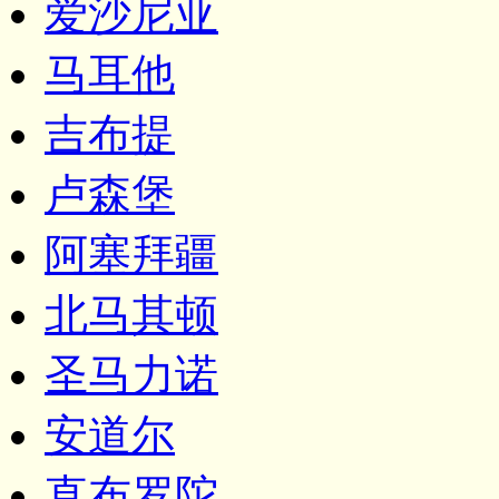
爱沙尼亚
马耳他
吉布提
卢森堡
阿塞拜疆
北马其顿
圣马力诺
安道尔
直布罗陀