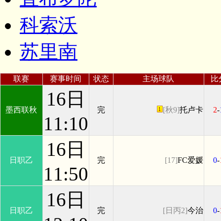
科索沃
苏里南
联赛
赛事时间
状态
主场球队
比
16日
墨西联秋
完
[秋9]
托卢卡
2
-
11:10
16日
日职乙
完
[17]
FC爱媛
0
-
11:50
16日
日职乙
完
[日丙2]
今治
0
-