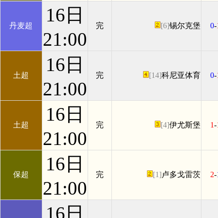
16日
丹麦超
完
[6]
锡尔克堡
0
-
21:00
16日
土超
完
[14]
科尼亚体育
0
-
21:00
16日
土超
完
[4]
伊尤斯堡
1
-
21:00
16日
保超
完
[1]
卢多戈雷茨
2
-
21:00
16日