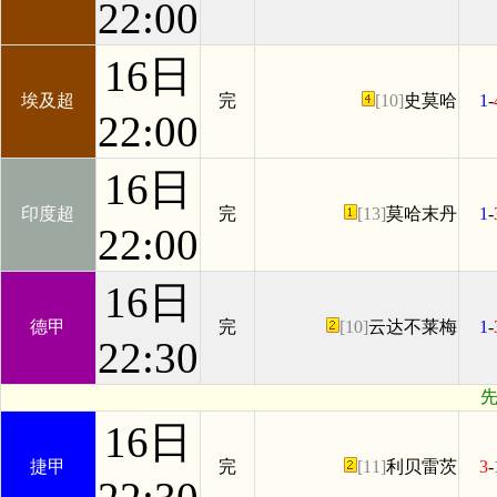
22:00
16日
埃及超
完
[10]
史莫哈
1
-
22:00
16日
印度超
完
[13]
莫哈末丹
1
-
22:00
16日
德甲
完
[10]
云达不莱梅
1
-
22:30
先
16日
捷甲
完
[11]
利贝雷茨
3
-