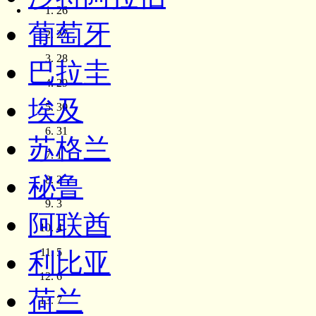
26
葡萄牙
27
28
巴拉圭
29
埃及
30
31
苏格兰
1
秘鲁
2
3
阿联酋
4
5
利比亚
6
荷兰
7