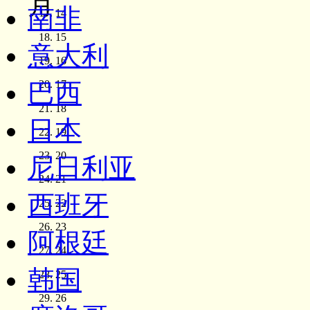
月
南非
14
15
意大利
16
巴西
17
18
日本
19
20
尼日利亚
21
西班牙
22
23
阿根廷
24
韩国
25
26