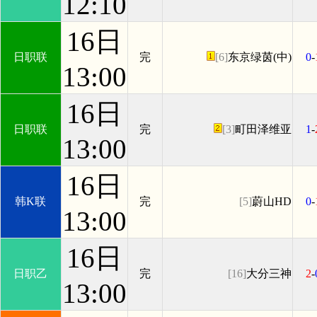
12:10
16日
日职联
完
[6]
东京绿茵(中)
0
-
13:00
16日
日职联
完
[3]
町田泽维亚
1
-
13:00
16日
韩K联
完
[5]
蔚山HD
0
-
13:00
16日
日职乙
完
[16]
大分三神
2
-
13:00