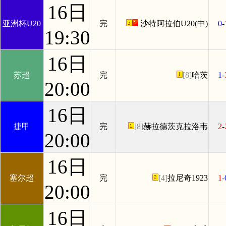
16日
亚洲杯U20
完
沙特阿拉伯U20(中)
0
-
19:30
16日
苏超
完
[8]
哈茨
1
-
20:00
16日
捷甲
完
[8]
赫拉德茨克拉洛韦
2
-
20:00
16日
塞尔超
完
[4]
拉尼奇1923
1
-
20:00
16日