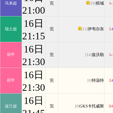
马来超
完
[10]
槟城
1
-
21:00
16日
瑞士超
完
[11]
伊韦尔东
1
-
21:15
16日
荷甲
完
[14]
兹沃勒
1
-
21:30
16日
荷甲
完
[6]
特温特
2
-
21:30
16日
波兰超
完
[8]
GKS卡托威斯
0
-