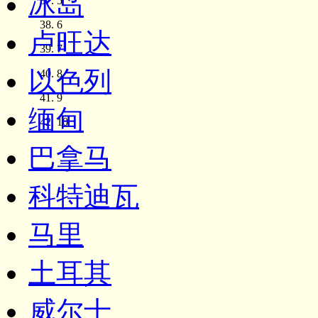
冰岛
5
6
卢旺达
7
以色列
8
9
缅甸
10
巴拿马
科特迪瓦
马里
土耳其
威尔士