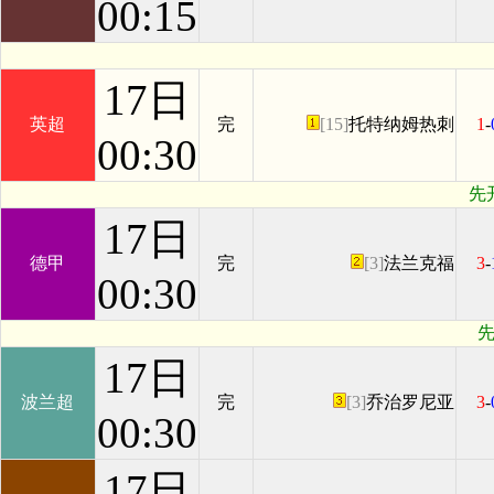
00:15
17日
英超
完
[15]
托特纳姆热刺
1
-
00:30
先
17日
德甲
完
[3]
法兰克福
3
-
00:30
先
17日
波兰超
完
[3]
乔治罗尼亚
3
-
00:30
17日