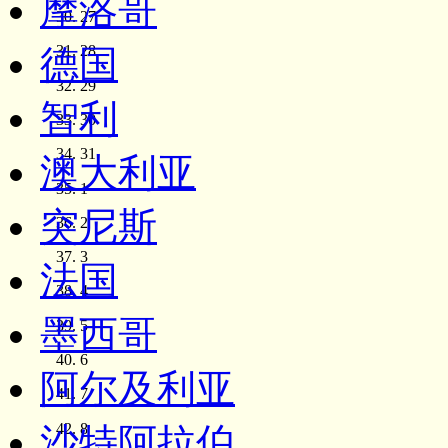
摩洛哥
27
28
德国
29
智利
30
31
澳大利亚
1
突尼斯
2
3
法国
4
墨西哥
5
6
阿尔及利亚
7
8
沙特阿拉伯