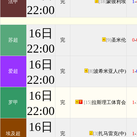
法甲
完
[18]
蒙彼利埃
1
-
22:00
16日
苏超
完
[9]
圣米伦
0
-
22:00
16日
爱超
完
[8]
波希米亚人(中)
1
-
22:00
16日
罗甲
完
[15]
拉斯理工体育会
1
-
22:00
16日
埃及超
完
[3]
扎马雷克(中)
1
-