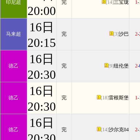
印尼超
完
[14]
三宝珑
1
-
20:00
16日
马来超
完
[3]
沙巴
2
-
20:15
16日
德乙
完
[9]
纽伦堡
2
-
20:30
16日
德乙
完
[18]
雷根斯堡
1
-
20:30
16日
德乙
完
[14]
沙尔克04
2
-
20:30