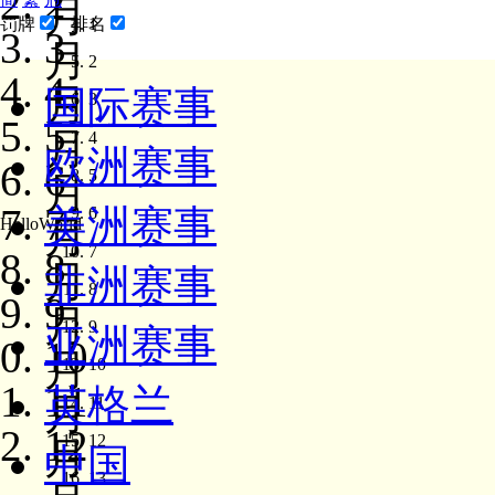
2
月
1
罚牌
排名
3
月
2
4
月
国际赛事
3
5
月
4
欧洲赛事
6
5
月
7
美洲赛事
6
月
HelloWorld
7
8
月
非洲赛事
8
9
月
9
亚洲赛事
10
月
10
11
英格兰
月
11
12
12
月
中国
13