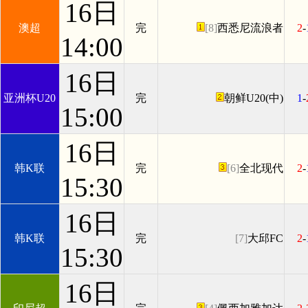
16日
澳超
完
[8]
西悉尼流浪者
2
-
14:00
16日
亚洲杯U20
完
朝鲜U20(中)
1
-
15:00
16日
韩K联
完
[6]
全北现代
2
-
15:30
16日
韩K联
完
[7]
大邱FC
2
-
15:30
16日