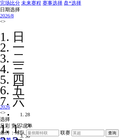
完场比分
未来赛程
赛事选择
盘*选择
日期选择
2026/
8
<
>
日
一
二
三
四
五
六
2026
<
>
28
选择
1
29
足彩
竞足
北单
条件：球队
联赛
30
简
繁
冠