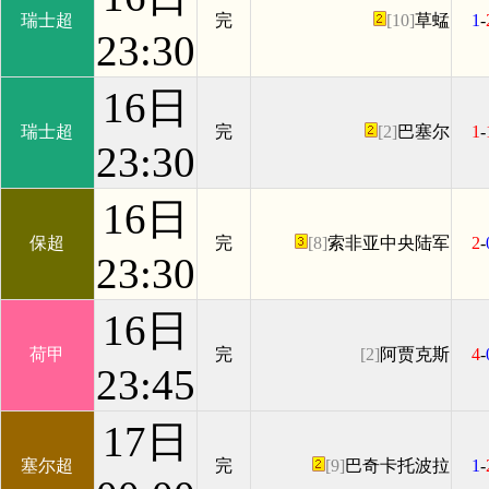
瑞士超
完
[10]
草蜢
1
-
23:30
16日
瑞士超
完
[2]
巴塞尔
1
-
23:30
16日
保超
完
[8]
索非亚中央陆军
2
-
23:30
16日
荷甲
完
[2]
阿贾克斯
4
-
23:45
17日
塞尔超
完
[9]
巴奇卡托波拉
1
-