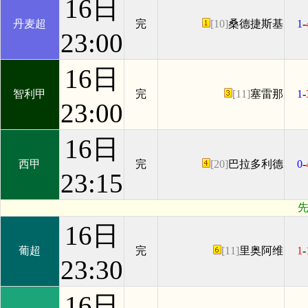
16日
丹麦超
完
[10]
桑德捷斯基
1
-
23:00
16日
智利甲
完
[11]
塞雷那
1
-
23:00
16日
西甲
完
[20]
巴拉多利德
0
-
23:15
先
16日
葡超
完
[11]
里奥阿维
1
-
23:30
16日