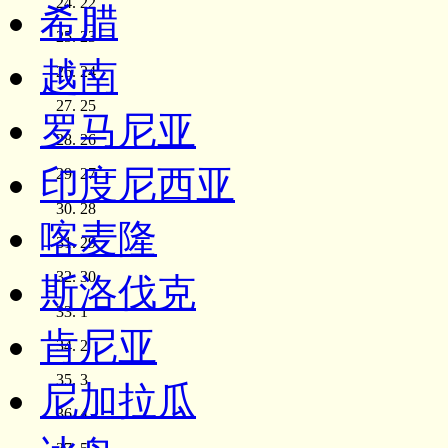
22
希腊
23
越南
24
25
罗马尼亚
26
印度尼西亚
27
28
喀麦隆
29
30
斯洛伐克
1
肯尼亚
2
3
尼加拉瓜
4