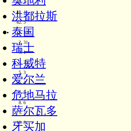
奥地利
3
洪都拉斯
4
5
泰国
30
31
瑞士
1
科威特
2
3
爱尔兰
4
危地马拉
5
6
萨尔瓦多
7
8
牙买加