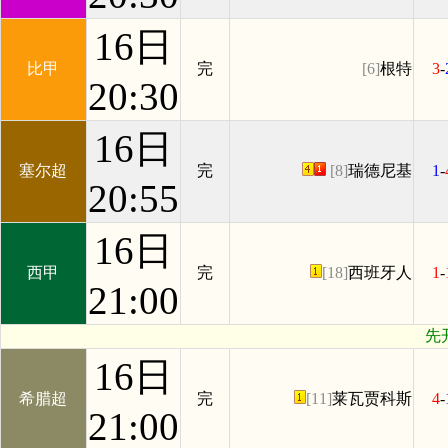
16日
比甲
完
[6]
根特
3
-
20:30
16日
塞尔超
完
[8]
瑞德尼基
1
-
20:55
16日
西甲
完
[18]
西班牙人
1
-
21:00
先
16日
希腊超
完
[11]
莱瓦贾科斯
4
-
21:00