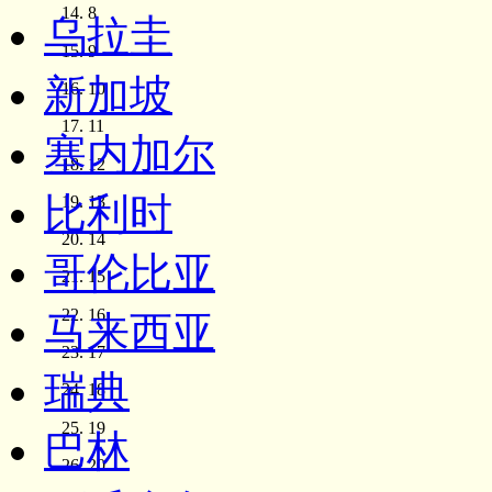
8
乌拉圭
9
新加坡
10
11
塞内加尔
12
比利时
13
14
哥伦比亚
15
16
马来西亚
17
瑞典
18
19
巴林
20