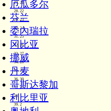
厄瓜多尔
21
22
芬兰
23
委內瑞拉
24
25
冈比亚
26
27
挪威
28
丹麦
29
30
哥斯达黎加
31
利比里亚
1
2