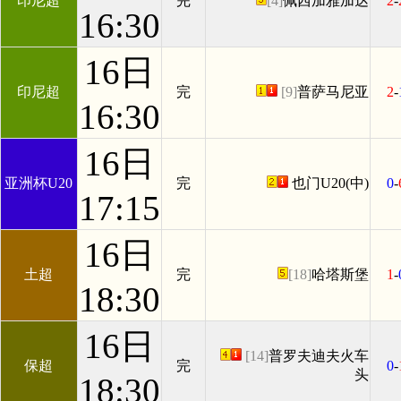
印尼超
完
[4]
佩西加雅加达
2
-
16:30
16日
印尼超
完
[9]
普萨马尼亚
2
-
16:30
16日
亚洲杯U20
完
也门U20(中)
0
-
17:15
16日
土超
完
[18]
哈塔斯堡
1
-
18:30
16日
[14]
普罗夫迪夫火车
保超
完
0
-
头
18:30