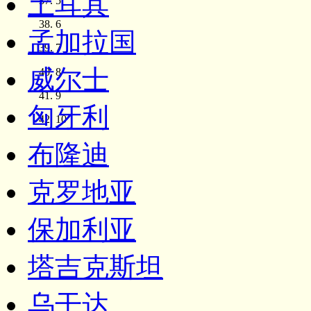
土耳其
5
6
孟加拉国
7
威尔士
8
9
匈牙利
10
布隆迪
克罗地亚
保加利亚
塔吉克斯坦
乌干达