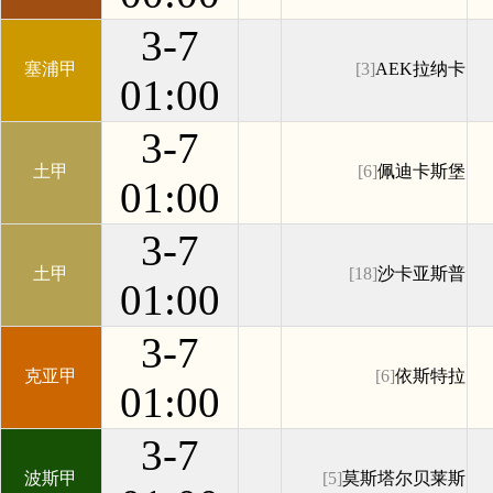
3-7
塞浦甲
[3]
AEK拉纳卡
01:00
3-7
土甲
[6]
佩迪卡斯堡
01:00
3-7
土甲
[18]
沙卡亚斯普
01:00
3-7
克亚甲
[6]
依斯特拉
01:00
3-7
波斯甲
[5]
莫斯塔尔贝莱斯