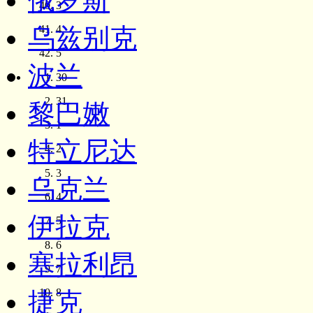
俄罗斯
3
乌兹别克
4
5
波兰
30
31
黎巴嫩
1
特立尼达
2
3
乌克兰
4
伊拉克
5
6
塞拉利昂
7
8
捷克