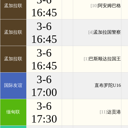
孟加拉联
[10]
阿安姆巴格
16:45
3-6
孟加拉联
[4]
孟加拉国警察
16:45
3-6
孟加拉联
[1]
巴斯顺达拉国王
16:45
3-6
国际友谊
直布罗陀U16
17:00
3-6
缅甸联
[11]
达贡港
17:30