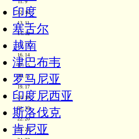
9
印度
10
11
塞舌尔
12
越南
13
14
津巴布韦
15
罗马尼亚
16
17
印度尼西亚
18
19
斯洛伐克
20
肯尼亚
21