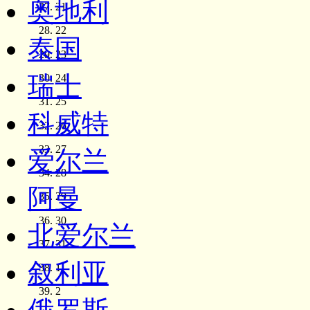
奥地利
21
22
泰国
23
瑞士
24
25
科威特
26
27
爱尔兰
28
阿曼
29
30
北爱尔兰
31
叙利亚
1
2