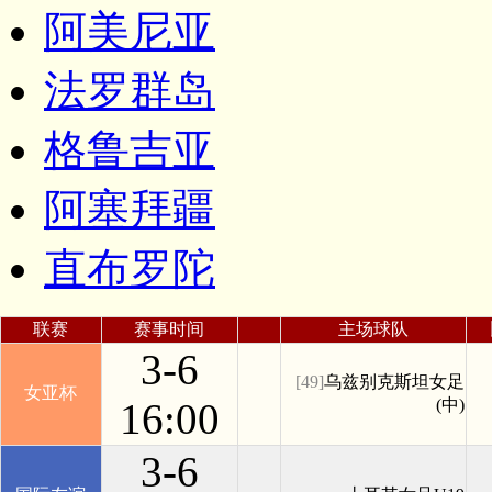
阿美尼亚
法罗群岛
格鲁吉亚
阿塞拜疆
直布罗陀
联赛
赛事时间
主场球队
3-6
[49]
乌兹别克斯坦女足
女亚杯
16:00
(中)
3-6