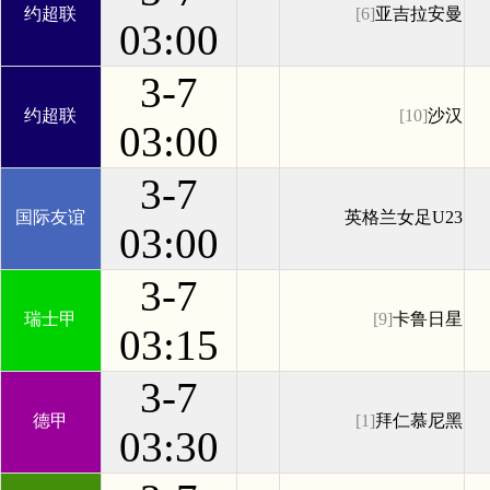
约超联
[6]
亚吉拉安曼
03:00
3-7
约超联
[10]
沙汉
03:00
3-7
国际友谊
英格兰女足U23
03:00
3-7
瑞士甲
[9]
卡鲁日星
03:15
3-7
德甲
[1]
拜仁慕尼黑
03:30