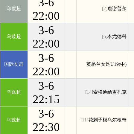
3-6
印度超
[2]
詹谢普尔
22:00
3-6
乌兹超
[6]
本尤德科
22:00
3-6
国际友谊
英格兰女足U19(中)
22:00
3-6
乌兹超
[14]
索格迪纳吉扎克
22:15
3-6
乌兹超
[11]
花刺子模乌尔根奇
22:30