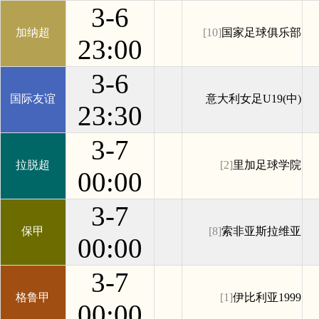
3-6
加纳超
[10]
国家足球俱乐部
23:00
3-6
国际友谊
意大利女足U19(中)
23:30
3-7
拉脱超
[2]
里加足球学院
00:00
3-7
保甲
[8]
索非亚斯拉维亚
00:00
3-7
格鲁甲
[1]
伊比利亚1999
00:00