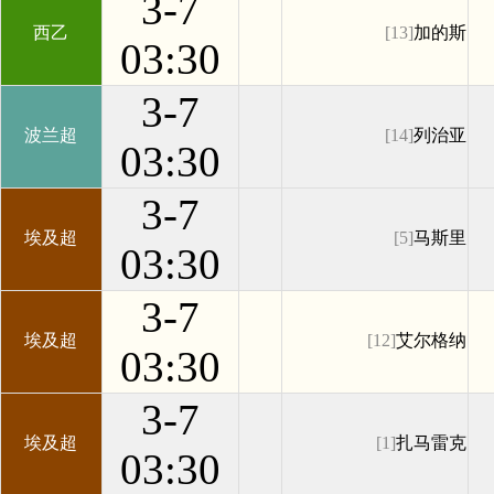
3-7
西乙
[13]
加的斯
03:30
3-7
波兰超
[14]
列治亚
03:30
3-7
埃及超
[5]
马斯里
03:30
3-7
埃及超
[12]
艾尔格纳
03:30
3-7
埃及超
[1]
扎马雷克
03:30