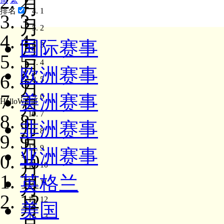
2
月
1
排名
3
月
2
4
月
国际赛事
3
5
月
4
欧洲赛事
6
5
月
7
美洲赛事
6
月
HelloWorld
7
8
月
非洲赛事
8
9
月
9
亚洲赛事
10
月
10
11
英格兰
月
11
12
12
月
美国
13