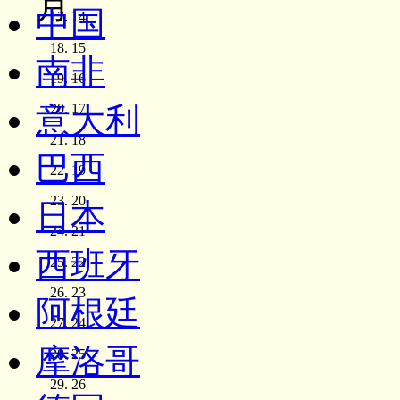
月
中国
14
15
南非
16
意大利
17
18
巴西
19
20
日本
21
西班牙
22
23
阿根廷
24
摩洛哥
25
26