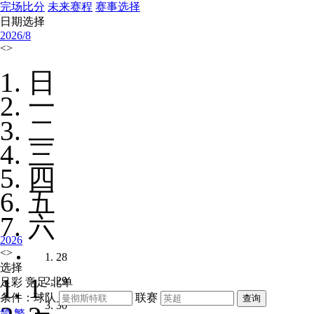
完场比分
未来赛程
赛事选择
日期选择
2026/
8
<
>
日
一
二
三
四
五
六
2026
<
>
28
选择
1
29
足彩
竞足
北单
条件：球队
联赛
30
简
繁