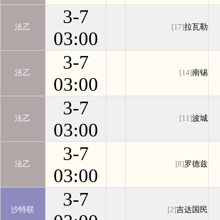
3-7
法乙
[17]
拉瓦勒
03:00
3-7
法乙
[14]
南锡
03:00
3-7
法乙
[11]
波城
03:00
3-7
法乙
[8]
罗德兹
03:00
3-7
沙特联
[2]
吉达国民