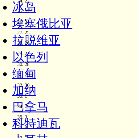
22
冰岛
23
埃塞俄比亚
24
25
拉脱维亚
26
以色列
27
28
缅甸
29
30
加纳
1
巴拿马
2
3
科特迪瓦
4