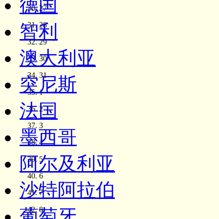
德国
27
28
智利
29
澳大利亚
30
31
突尼斯
1
法国
2
3
墨西哥
4
阿尔及利亚
5
6
沙特阿拉伯
7
8
葡萄牙