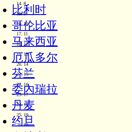
8
比利时
9
哥伦比亚
10
11
马来西亚
12
厄瓜多尔
13
14
芬兰
15
16
委內瑞拉
17
丹麦
18
19
约旦
20