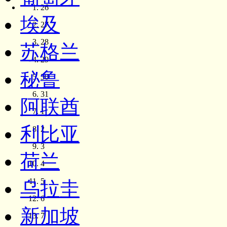
26
埃及
27
28
苏格兰
29
秘鲁
30
31
阿联酋
1
利比亚
2
3
荷兰
4
5
乌拉圭
6
新加坡
7