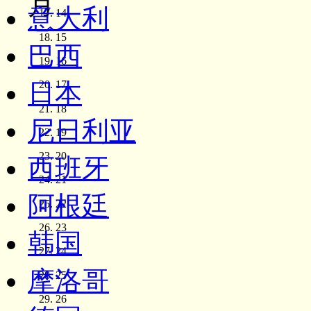
月
意大利
14
15
巴西
16
日本
17
18
尼日利亚
19
20
西班牙
21
阿根廷
22
23
韩国
24
摩洛哥
25
26