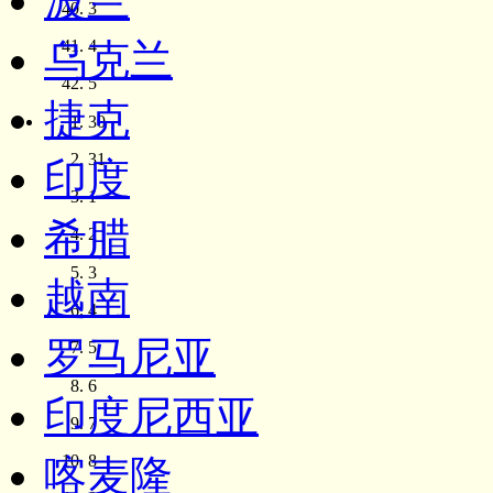
波兰
3
乌克兰
4
5
捷克
30
31
印度
1
希腊
2
3
越南
4
罗马尼亚
5
6
印度尼西亚
7
8
喀麦隆