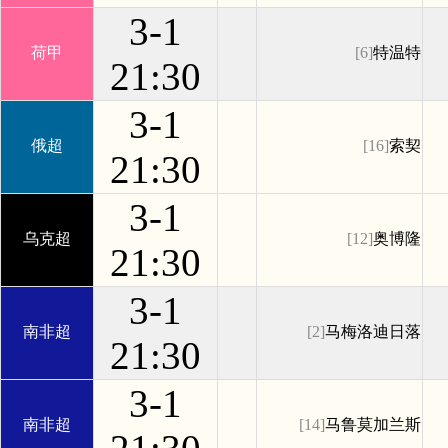
3-1
荷甲
[6]
特温特
21:30
3-1
俄超
[16]
索契
21:30
3-1
乌克超
[12]
奥博隆
21:30
3-1
南非超
[2]
马梅洛迪日落
21:30
3-1
南非超
[14]
马鲁莫加兰斯