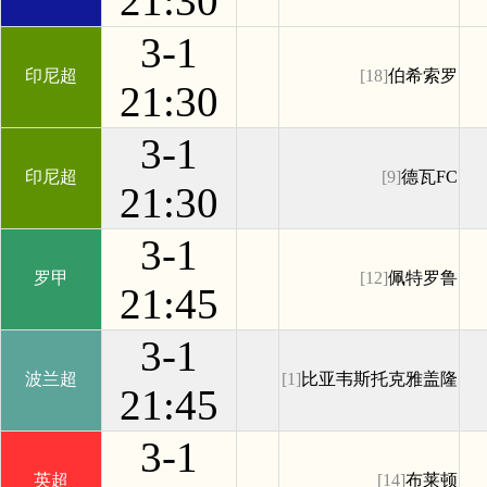
21:30
3-1
印尼超
[18]
伯希索罗
21:30
3-1
印尼超
[9]
德瓦FC
21:30
3-1
罗甲
[12]
佩特罗鲁
21:45
3-1
波兰超
[1]
比亚韦斯托克雅盖隆
21:45
3-1
英超
[14]
布莱顿