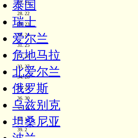
泰国
21
22
瑞士
23
爱尔兰
24
25
危地马拉
26
27
北爱尔兰
28
俄罗斯
29
30
乌兹别克
31
坦桑尼亚
1
2