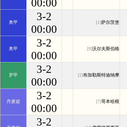
00:00
3-2
奥甲
[1]
萨尔茨堡
00:00
3-2
奥甲
[9]
沃尔夫斯伯格
00:00
3-2
罗甲
[2]
布加勒斯特迪纳摩
00:00
3-2
丹麦超
[7]
哥本哈根
00:00
3-2