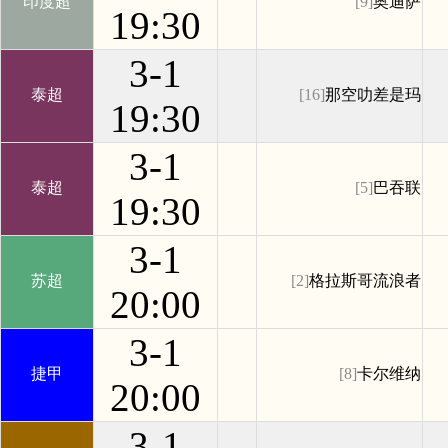
印度超
[9]
奥迪萨
19:30
3-1
泰超
[16]
那空叻差是玛
19:30
3-1
泰超
[5]
巴吞联
19:30
3-1
苏超
[2]
格拉斯哥流浪者
20:00
3-1
捷甲
[8]
卡尔维纳
20:00
3-1