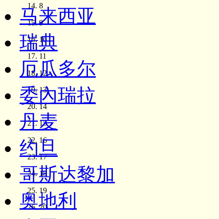
8
马来西亚
9
瑞典
10
11
厄瓜多尔
12
委內瑞拉
13
14
丹麦
15
16
约旦
17
哥斯达黎加
18
19
奥地利
20