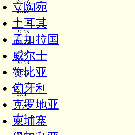
22
立陶宛
23
土耳其
24
25
孟加拉国
26
威尔士
27
28
赞比亚
29
30
匈牙利
1
克罗地亚
2
3
柬埔寨
4