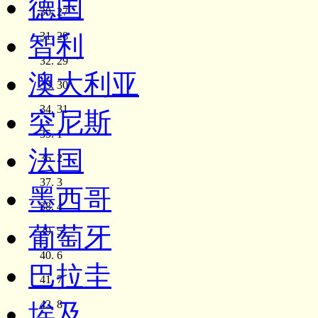
德国
27
28
智利
29
澳大利亚
30
31
突尼斯
1
法国
2
3
墨西哥
4
葡萄牙
5
6
巴拉圭
7
8
埃及