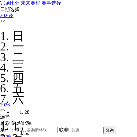
完场比分
未来赛程
赛事选择
日期选择
2026/
8
<
>
日
一
二
三
四
五
六
2026
<
>
28
选择
1
29
足彩
竞足
北单
条件：球队
联赛
30
简
繁