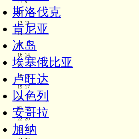
9
斯洛伐克
10
11
肯尼亚
12
冰岛
13
14
埃塞俄比亚
15
卢旺达
16
17
以色列
18
19
安哥拉
20
加纳
21