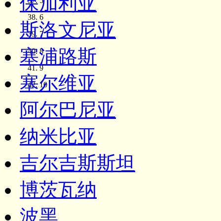
保加利亚
5
6
斯洛文尼亚
7
塞浦路斯
8
9
塞尔维亚
10
阿尔巴尼亚
纳米比亚
吉尔吉斯斯坦
博茨瓦纳
波黑