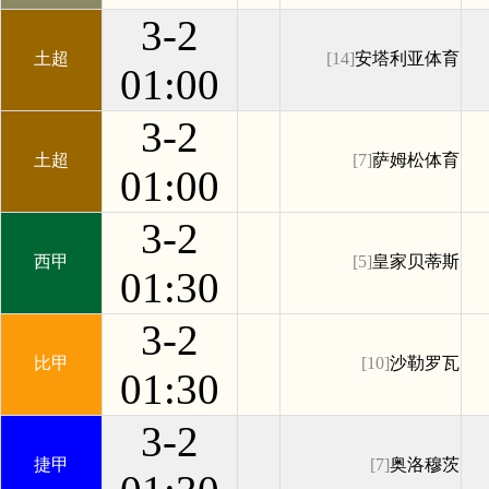
3-2
土超
[14]
安塔利亚体育
01:00
3-2
土超
[7]
萨姆松体育
01:00
3-2
西甲
[5]
皇家贝蒂斯
01:30
3-2
比甲
[10]
沙勒罗瓦
01:30
3-2
捷甲
[7]
奥洛穆茨