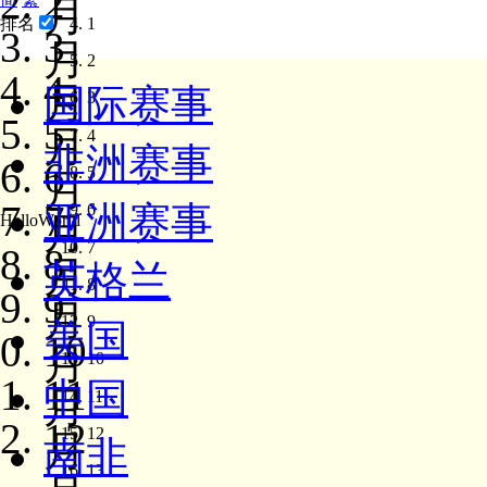
2
月
1
排名
3
月
2
4
月
国际赛事
3
5
月
4
非洲赛事
6
5
月
7
亚洲赛事
6
月
HelloWorld
7
8
月
英格兰
8
9
月
9
美国
10
月
10
11
中国
月
11
12
12
月
南非
13