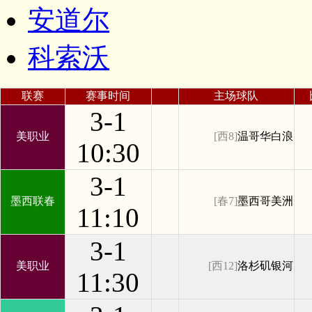
安道尔
科索沃
联赛
赛事时间
主场球队
3-1
美职业
[西8]
温哥华白浪
10:30
3-1
墨西联春
[春7]
墨西哥美洲
11:10
3-1
美职业
[西12]
洛杉矶银河
11:30