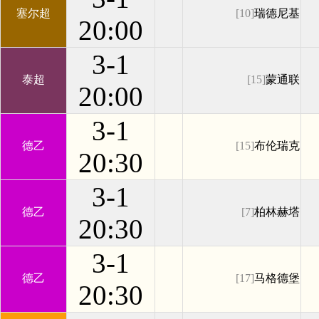
塞尔超
[10]
瑞德尼基
20:00
3-1
泰超
[15]
蒙通联
20:00
3-1
德乙
[15]
布伦瑞克
20:30
3-1
德乙
[7]
柏林赫塔
20:30
3-1
德乙
[17]
马格德堡
20:30