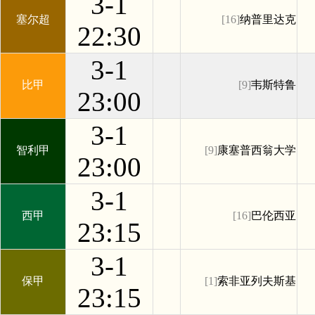
3-1
塞尔超
[16]
纳普里达克
22:30
3-1
比甲
[9]
韦斯特鲁
23:00
3-1
智利甲
[9]
康塞普西翁大学
23:00
3-1
西甲
[16]
巴伦西亚
23:15
3-1
保甲
[1]
索非亚列夫斯基
23:15