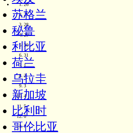
26
苏格兰
27
28
秘鲁
29
利比亚
30
31
荷兰
1
乌拉圭
2
3
新加坡
4
5
比利时
6
哥伦比亚
7